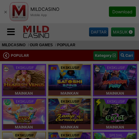
MILDCASINO
×
Download
Mobile App
DAFTAR
MASUK
MILDCASINO
OUR GAMES
POPULAR
POPULAR
Kategory
Cari
EKSKLUSIF
EKSKLUSIF
EKSKLUSIF
MAINKAN
MAINKAN
MAINKAN
EKSKLUSIF
EKSKLUSIF
EKSKLUSIF
MAINKAN
MAINKAN
MAINKAN
EKSKLUSIF
EKSKLUSIF
SPESIAL