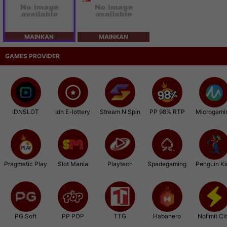
MAINKAN
MAINKAN
GAMES PROVIDER
IDNSLOT
Idn E-lottery
Stream N Spin
PP 98% RTP
Microgami
Pragmatic Play
Slot Mania
Playtech
Spadegaming
Penguin Ki
PG Soft
PP POP
TTG
Habanero
Nolimit Ci