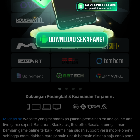
Partner Kami:
Dukungan Perangkat & Keamanan Terjamin :
Mildcasino
website yang memberikan pilihan permainan casino online dan
live game seperti Baccarat, Blackjack, Roulette. Rasakan pengalaman
bermain game online terbaik! Permainan sudah support versi mobile phone
sehingga memudahkan para pemain untuk bermain dimana saja dan kapan