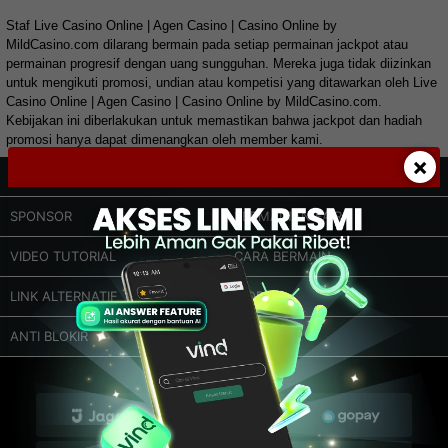
Staf
Live Casino Online | Agen Casino | Casino Online by
MildCasino.com
dilarang bermain pada setiap permainan jackpot atau
permainan progresif dengan uang sungguhan. Mereka juga tidak diizinkan
untuk mengikuti promosi, undian atau kompetisi yang ditawarkan oleh
Live
Casino Online | Agen Casino | Casino Online by MildCasino.com
.
Kebijakan ini diberlakukan untuk memastikan bahwa jackpot dan hadiah
promosi hanya dapat dimenangkan oleh member kami.
×
PERATURAN
KEBIJAKAN PRIVASI
SPONSOR
PERMAINAN FAIR
VIDEO TUTORIAL
CARA BERMAIN
LINK ALTERNATIF
MOBILE
ANTI BLOKIR
Cara Pembayaran: